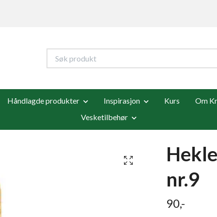
Håndlagde produkter
Inspirasjon
Kurs
Om Kre
Vesketilbehør
Hekl
nr.9
90,-