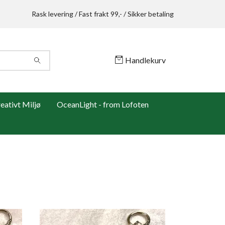
Rask levering / Fast frakt 99,- / Sikker betaling
Handlekurv
ativt Miljø
OceanLight - from Lofoten