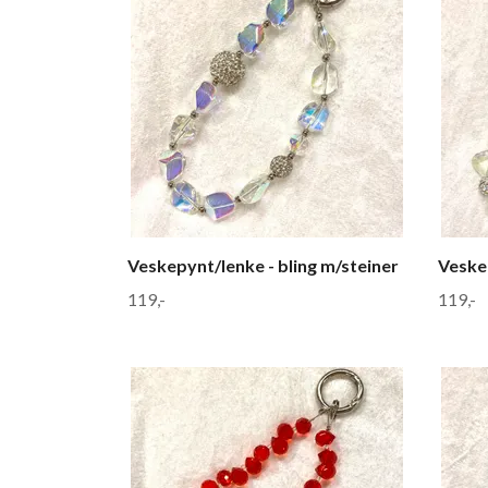
Veskepynt/lenke - bling m/steiner
Veskep
119,-
119,-