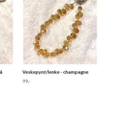
rå
Veskepynt/lenke - champagne
99,-