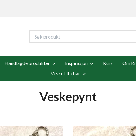
Håndlagde produkter
Inspirasjon
Kurs
Om Kre
Vesketilbehør
Veskepynt