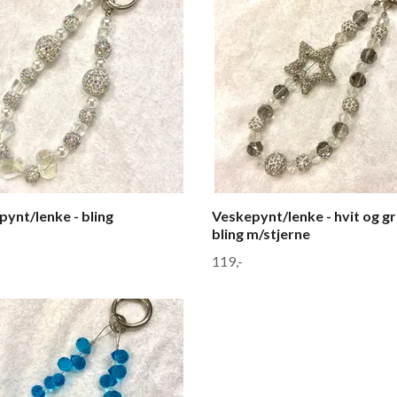
ynt/lenke - bling
Veskepynt/lenke - hvit og g
bling m/stjerne
119,-