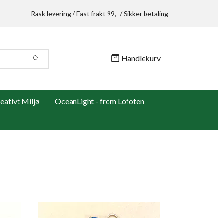
Rask levering / Fast frakt 99,- / Sikker betaling
Handlekurv
ativt Miljø
OceanLight - from Lofoten