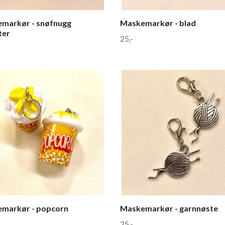
markør - snøfnugg
Maskemarkør - blad
ter
25,-
markør - popcorn
Maskemarkør - garnnøste
25,-