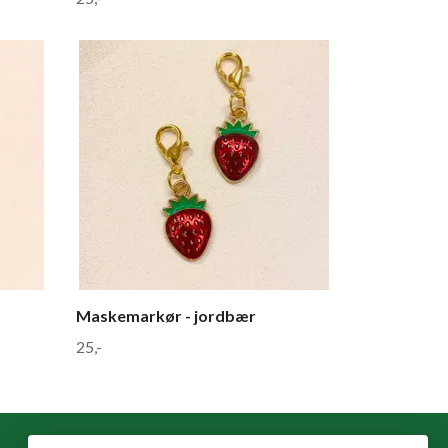
Maskemarkør - jordbær
25,-