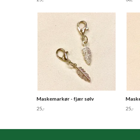
Maskemarkør - fjær sølv
Maske
25,-
25,-