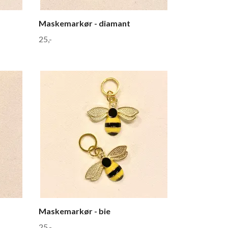
Maskemarkør - diamant
25,-
Maskemarkør - bie
25,-