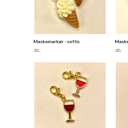
Maskemarkør - softis
Maske
30,-
30,-