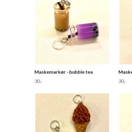
Maskemarkør - bubble tea
Maske
30,-
30,-