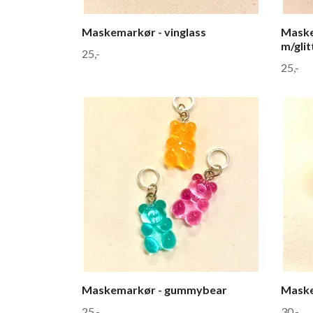
Maskemarkør - vinglass
Maske
m/glit
25,-
25,-
Maskemarkør - gummybear
Maske
25,-
30,-