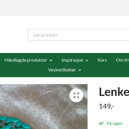
Håndlagde produkter
Inspirasjon
Kurs
Om Kre
Vesketilbehør
Lenke
149,-
På lager.