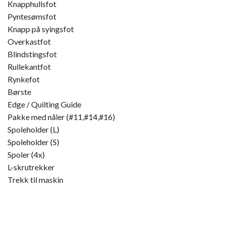
Knapphullsfot
Pyntesømsfot
Knapp på syingsfot
Overkastfot
Blindstingsfot
Rullekantfot
Rynkefot
Børste
Edge / Quilting Guide
Pakke med nåler (#11,#14,#16)
Spoleholder (L)
Spoleholder (S)
Spoler (4x)
L-skrutrekker
Trekk til maskin