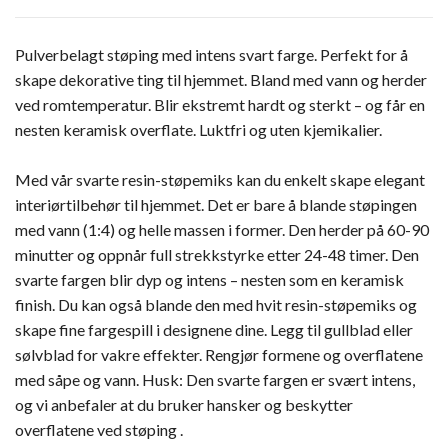
Pulverbelagt støping med intens svart farge. Perfekt for å
skape dekorative ting til hjemmet. Bland med vann og herder
ved romtemperatur. Blir ekstremt hardt og sterkt – og får en
nesten keramisk overflate. Luktfri og uten kjemikalier.
Med vår svarte resin-støpemiks kan du enkelt skape elegant
interiørtilbehør til hjemmet. Det er bare å blande støpingen
med vann (1:4) og helle massen i former. Den herder på 60-90
minutter og oppnår full strekkstyrke etter 24-48 timer. Den
svarte fargen blir dyp og intens – nesten som en keramisk
finish. Du kan også blande den med hvit resin-støpemiks og
skape fine fargespill i designene dine. Legg til gullblad eller
sølvblad for vakre effekter. Rengjør formene og overflatene
med såpe og vann. Husk: Den svarte fargen er svært intens,
og vi anbefaler at du bruker hansker og beskytter
overflatene ved støping .