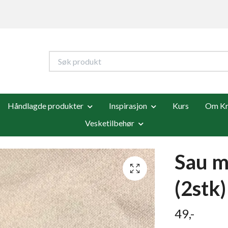
Håndlagde produkter
Inspirasjon
Kurs
Om Kre
Vesketilbehør
Sau m
(2stk
49,-