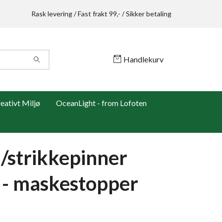
Rask levering / Fast frakt 99,- / Sikker betaling
Handlekurv
ativt Miljø
OceanLight - from Lofoten
/strikkepinner
) - maskestopper